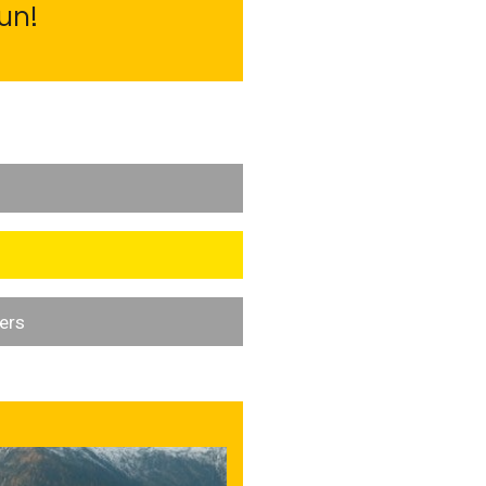
tun!
g
ers