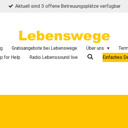
Aktuell sind 3 offene Betreuungsplätze verfügbar
ng
Gratisangebote bei Lebenswege
Über uns
Term
p for Help
Radio Lebenssound live
Einfaches D