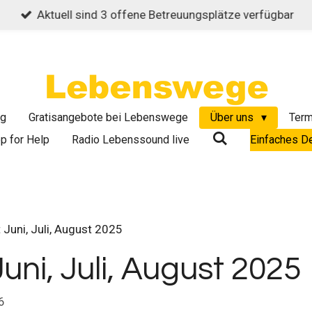
Aktuell sind 3 offene Betreuungsplätze verfügbar
ng
Gratisangebote bei Lebenswege
Über uns
Term
p for Help
Radio Lebenssound live
Einfaches D
Juni, Juli, August 2025
ni, Juli, August 2025
6