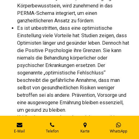
Körperbewusstsein, wird zunehmend in das
PERMA-Schema integriert, um einen
ganzheitlicheren Ansatz zu fördern.
Es ist unbestritten, dass eine optimistische
Einstellung viele Vorteile hat: Studien zeigen, dass
Optimisten länger und gesünder leben. Dennoch hat
die Positive Psychologie ihre Grenzen. Sie kann
niemals die Behandlung körperlicher oder
psychischer Erkrankungen ersetzen. Der
sogenannte „optimistische Fehlschluss“
beschreibt die gefährliche Annahme, dass man
selbst von gesundheitlichen Risiken weniger
betroffen sei als andere. Prävention, Vorsorge und
eine ausgewogene Ernährung bleiben essenziell,
um gesund zu bleiben.
Kritiker betonen zudem, dass nicht nur positive
Emotionen zu persönlichem Wachstum führen.
E-Mail
Telefon
Karte
WhatsApp
Auch schwierige Erfahrungen wie Frustration und